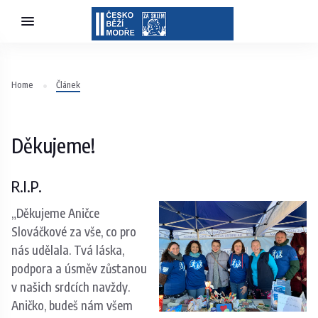
Home
Článek
Děkujeme!
R.I.P.
„Děkujeme Aničce
Slováčkové za vše, co pro
nás udělala. Tvá láska,
podpora a úsměv zůstanou
v našich srdcích navždy.
Aničko, budeš nám všem