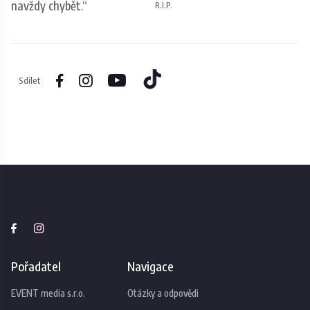
navždy chybět.“
R.I.P.
Sdílet
Pořadatel
Navigace
EVENT media s.r.o.
Otázky a odpovědi