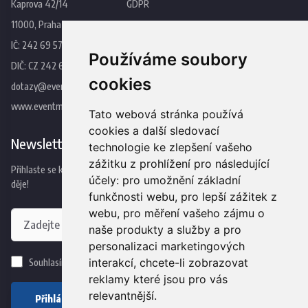
Kaprova 42/14
GDPR
11000, Praha 1
Pravidla
IČ: 242 69 573
Kontakt
Používáme soubory
DIČ: CZ 242 69 573
cookies
dotazy@eventmedia.cz
www.eventmedia.cz
Tato webová stránka používá
cookies a další sledovací
Newsletter
technologie ke zlepšení vašeho
zážitku z prohlížení pro následující
Přihlaste se k odběru našeho newsleteru a budete jako první vědět co se
účely:
pro umožnění základní
děje!
funkčnosti webu
,
pro lepší zážitek z
webu
,
pro měření vašeho zájmu o
naše produkty a služby a pro
personalizaci marketingových
interakcí
,
chcete-li zobrazovat
Souhlasím se
zpracováním osobních údajů
reklamy které jsou pro vás
relevantnější
.
Přihlásit se